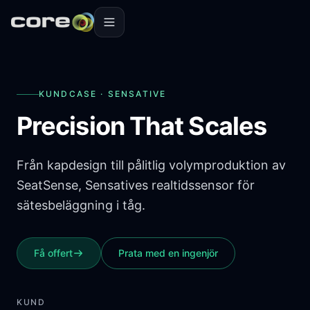
Skip to content
Skip to content
Home
KUNDCASE · SENSATIVE
Precision That Scales
Från kapdesign till pålitlig volymproduktion av
SeatSense, Sensatives realtidssensor för
sätesbeläggning i tåg.
Få offert
Prata med en ingenjör
KUND